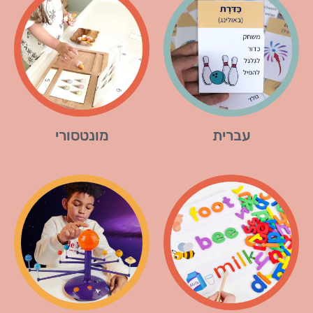
עברית
מונטסורי