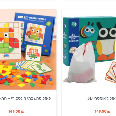
זל גיאומטרי 3D
פאזל מחשבתי מונטסורי – התא
149.00
₪
149.00
₪