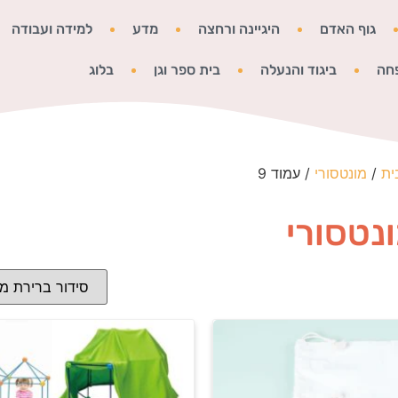
גוף האדם
היגיינה ורחצה
מדע
למידה ועבודה
חה
ביגוד והנעלה
בית ספר וגן
בלוג
ית
/
מונטסורי
/ עמוד 9
נטסורי