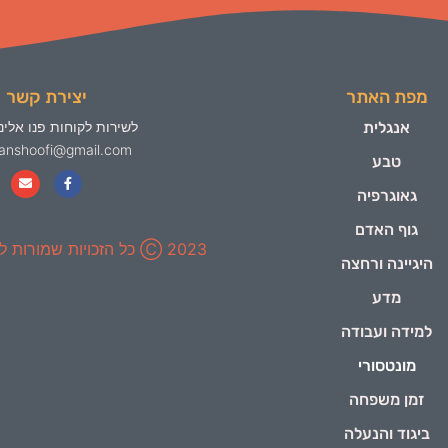
מפת האתר
יצירת קשר
אנגלית
לשירות לקוחות פנו אלינו
yanshoofi@gmail.com
טבע
גאוגרפיה
גוף האדם
2023 Ⓒ כל הזכויות שמורות ל-ינשופי
היגיינה ורחצה
מדע
למידה ועבודה
מונטסורי
זמן משפחה
ביגוד והנעלה