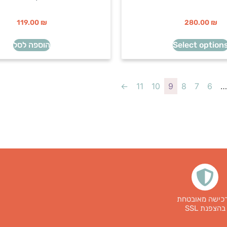
119.00
₪
280.00
₪
Select option
הוספה לסל
←
11
10
9
8
7
6
…
כישה מאובטחת
בהצפנת SSL