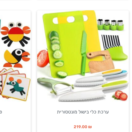
ערכת כלי בישול מונטסורית
פא
219.00
₪