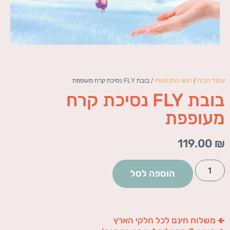
עמוד הבית
/
רגשי התנהגותי
/ בובת FLY נסיכת קרח מעופפת
בובת FLY נסיכת קרח
מעופפת
119.00
₪
הוספה לסל
🢀 משלוח חינם לכל חלקי הארץ