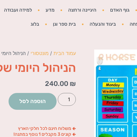
גוף האדם
היגיינה ורחצה
מדע
למידה ועבודה
חה
ביגוד והנעלה
בית ספר וגן
בלוג
עמוד הבית
/
מונטסורי
/ הניהול היומי 
הניהול היומי של
240.00
₪
הוספה לסל
🢀 משלוח חינם לכל חלקי הארץ
🢀 קונים 3 מקבלים 1 נוסף במתנה!