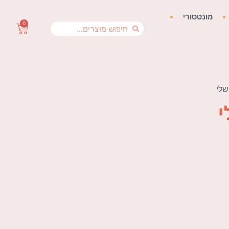
מונטסורי
0
שלי
י