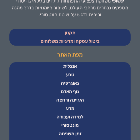
ינשופי
משווקת צעצועי התפתחות לילדים בגילאי גן-יסודי
מספקים נבחרים מרחבי העולם, לשיפור מיומנויות בדרך מהנה
וכיפית בדגש על שיטת מונטסורי.
תקנון
ביטול עסקה ומדיניות משלוחים
מפת האתר
אנגלית
טבע
גאוגרפיה
גוף האדם
היגיינה ורחצה
מדע
למידה ועבודה
מונטסורי
זמן משפחה