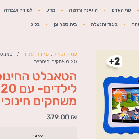
גוף האדם
היגיינה ורחצה
מדע
למידה ועבודה
חה
ביגוד והנעלה
בית ספר וגן
בלוג
עמוד הבית
/
למידה ועבודה
/ הטאבלט 
20 משחקים חינוכיים
הטאבלט החינוכ
לילדים- עם 20
משחקים חינוכיי
379.00
₪
צבע :