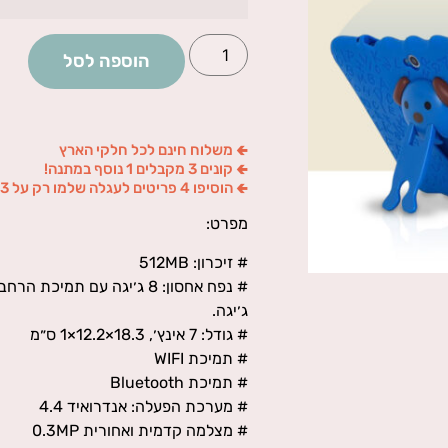
הוספה לסל
🢀 משלוח חינם לכל חלקי הארץ
🢀 קונים 3 מקבלים 1 נוסף במתנה!
🢀 הוסיפו 4 פריטים לעגלה שלמו רק על 3
מפרט:
# זיכרון: 512MB
ג׳יגה.
# גודל: 7 אינץ׳, 18.3×12.2×1 ס״מ
# תמיכת WIFI
# תמיכת Bluetooth
# מערכת הפעלה: אנדרואיד 4.4
# מצלמה קדמית ואחורית 0.3MP