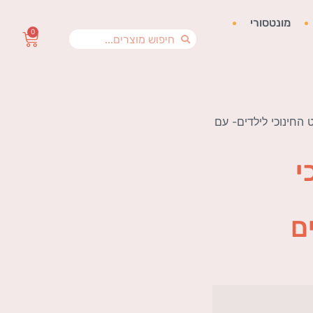
מונטסורי
0
החינוכי לילדים- עם
י
ם