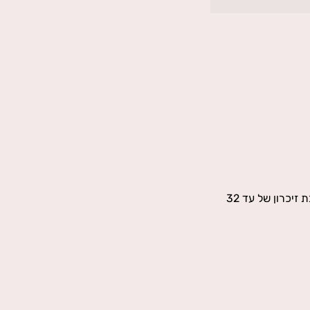
# נפח אחסון: 8 ג׳יגה עם תמיכת הרחבת זיכרון של עד 32