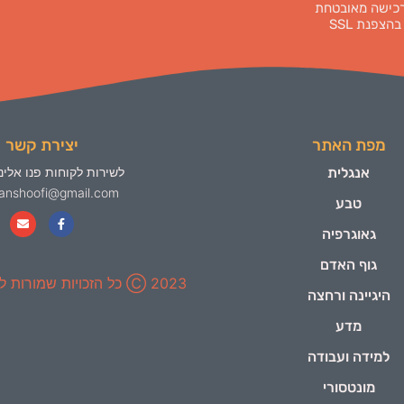
כישה מאובטחת
בהצפנת SSL
מפת האתר
יצירת קשר
אנגלית
לשירות לקוחות פנו אלינו
yanshoofi@gmail.com
טבע
גאוגרפיה
גוף האדם
2023 Ⓒ כל הזכויות שמורות ל-ינשופי
היגיינה ורחצה
מדע
למידה ועבודה
מונטסורי