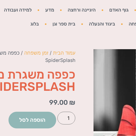
גוף האדם
היגיינה ורחצה
מדע
למידה ועבודה
חה
ביגוד והנעלה
בית ספר וגן
בלוג
עמוד הבית
/
זמן משפחה
/ כפפה משג
SpiderSplash
כפפה משגרת מ
IDERSPLASH
99.00
₪
הוספה לסל