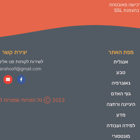
כישה מאובטחת
בהצפנת SSL
מפת האתר
יצירת קשר
אנגלית
לשירות לקוחות פנו אלינו
yanshoofi@gmail.com
טבע
גאוגרפיה
גוף האדם
2023 Ⓒ כל הזכויות שמורות ל-ינשופי
היגיינה ורחצה
מדע
למידה ועבודה
מונטסורי