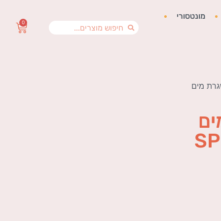
מונטסורי
0
רת מים
ים
SP