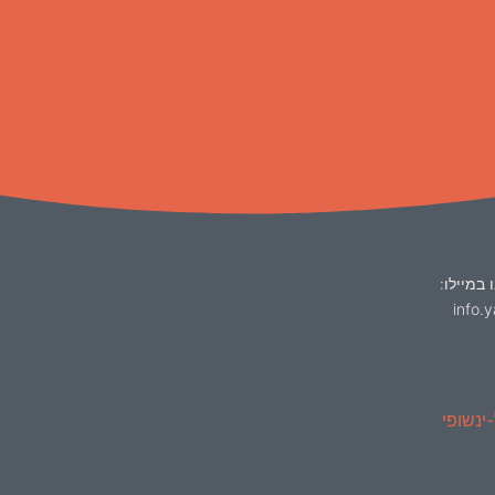
 במיילו:
info.