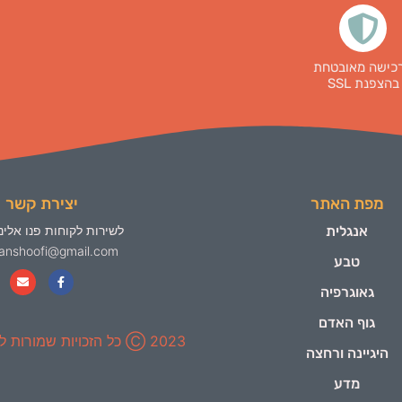
כישה מאובטחת
בהצפנת SSL
מפת האתר
יצירת קשר
אנגלית
לשירות לקוחות פנו אלינו
yanshoofi@gmail.com
טבע
גאוגרפיה
גוף האדם
2023 Ⓒ כל הזכויות שמורות ל-ינשופי
היגיינה ורחצה
מדע