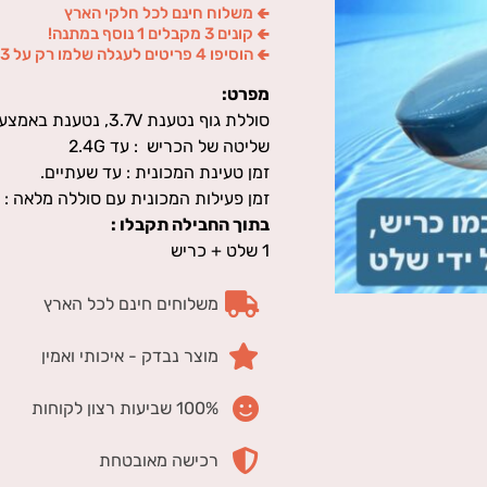
🢀 משלוח חינם לכל חלקי הארץ
🢀 קונים 3 מקבלים 1 נוסף במתנה!
🢀 הוסיפו 4 פריטים לעגלה שלמו רק על 3
מפרט:
סוללת גוף נטענת 3.7V, נטענת באמצעות כבל
שליטה של הכריש : עד 2.4G
זמן טעינת המכונית : עד שעתיים.
זמן פעילות המכונית עם סוללה מלאה : 
בתוך החבילה תקבלו :
1 שלט + כריש
משלוחים חינם לכל הארץ
מוצר נבדק - איכותי ואמין
100% שביעות רצון לקוחות
רכישה מאובטחת