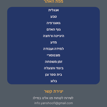
מפת האתר
אנגלית
טבע
גאוגרפיה
גוף האדם
היגיינה ורחצה
מדע
למידה ועבודה
מונטסורי
זמן משפחה
ביגוד והנעלה
בית ספר וגן
בלוג
יצירת קשר
לשירות לקוחות פנו אלינו במיילו:
info.yanshoofi@gmail.com