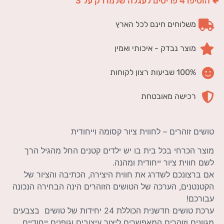
🢀 הוסיפו 4 פריטים לעגלה שלמו רק על 3
משלוחים חינם לכל הארץ
מוצר נבדק - איכותי ואמין
100% שביעות רצון לקוחות
רכישה מאובטחת
טושים זוהרים – לחווית ציור קסומה וייחודית
מוצר הכרחי בכל בית בו יש ילדים קטנים החל מהגיל הרך
לשם חווית ציור ייחודית ומהנה.
אם ברצונכם לשדרג את חווית היצירה, הכתיבה והציור של
הקטנטנים, הערכה של הטושים הזוהרים הינה הבחירה הנכונה
עבורכם!
ערכת טושים חדשנית הכוללת 24 יחידות של טושים בצבעים
מגוונים וזוהרים המאפשרים ליצור עיצובים וגופנים ייחודיים