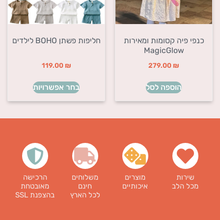
כנפי פיה קסומות ומאירות
חליפות פשתן BOHO לילדים
MagicGlow
119.00
₪
279.00
₪
הוספה לסל
בחר אפשרויות
שירות
מוצרים
משלוחים
הרכישה
מכל הלב
איכותיים
חינם
מאובטחת
לכל הארץ
בהצפנת SSL