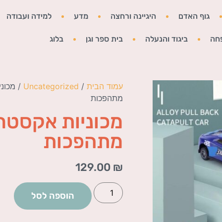
גוף האדם
היגיינה ורחצה
מדע
למידה ועבודה
חה
ביגוד והנעלה
בית ספר וגן
בלוג
עמוד הבית
/
Uncategorized
/ מכונ
מתהפכות
מכוניות אקסטר
מתהפכות
129.00
₪
הוספה לסל