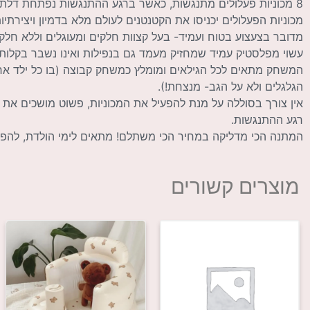
8 מכוניות פעלולים מתנגשות, כאשר ברגע ההתנגשות נפתחת דלת תחתונה במכונית והיא קופצת ומתהפכת באוויר.
מכוניות הפעלולים יכניסו את הקטנטנים לעולם מלא בדמיון ויצירתי
מדובר בצעצוע בטוח ועמיד- בעל קצוות חלקים ומעוגלים וללא חלקי
עשוי מפלסטיק עמיד שמחזיק מעמד גם בנפילות ואינו נשבר בקלות.
המשחק מתאים לכל הגילאים ומומלץ כמשחק קבוצה (בו כל ילד אח
הגלגלים ולא על הגב- מנצחת!).
אין צורך בסוללה על מנת להפעיל את המכוניות, פשוט מושכים את ה
רגע ההתנגשות.
המתנה הכי מדליקה במחיר הכי משתלם! מתאים לימי הולדת, להפתע
מוצרים קשורים