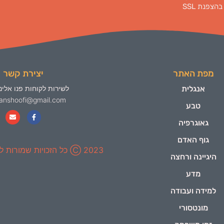
בהצפנת SSL
מפת האתר
יצירת קשר
אנגלית
לשירות לקוחות פנו אלינו
yanshoofi@gmail.com
טבע
גאוגרפיה
גוף האדם
2023 Ⓒ כל הזכויות שמורות ל-ינשופי
היגיינה ורחצה
מדע
למידה ועבודה
מונטסורי