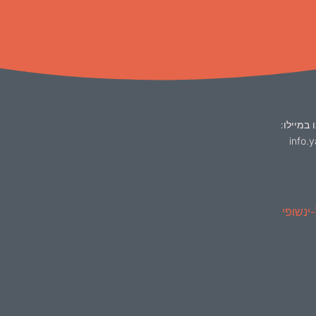
 במיילו:
info.