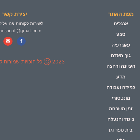
מפת האתר
יצירת קשר
אנגלית
לשירות לקוחות פנו אלינו
yanshoofi@gmail.com
טבע
גאוגרפיה
גוף האדם
2023 Ⓒ כל הזכויות שמורות ל-ינשופי
היגיינה ורחצה
מדע
למידה ועבודה
מונטסורי
זמן משפחה
ביגוד והנעלה
בית ספר וגן