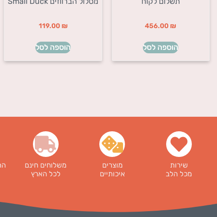
תשלום לקוח
מסלול הברווזים Small Duck
119.00
₪
456.00
₪
הוספה לסל
הוספה לסל
שירות
מוצרים
משלוחים חינם
הר
מכל הלב
איכותיים
לכל הארץ