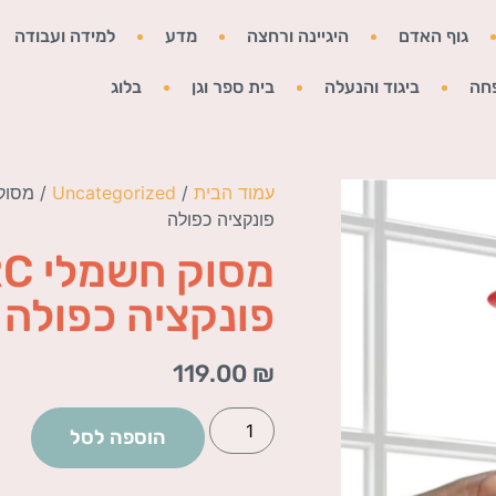
גוף האדם
היגיינה ורחצה
מדע
למידה ועבודה
חה
ביגוד והנעלה
בית ספר וגן
בלוג
עמוד הבית
/
Uncategorized
פונקציה כפולה
פונקציה כפולה
119.00
₪
הוספה לסל