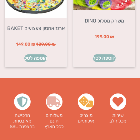
משחק מסלול DINO
ארגז אחסון צעצועים BAKET
199.00
₪
149.00
₪
189.00
₪
הוספה לסל
הוספה לסל
שירות
מוצרים
משלוחים
הרכישה
מכל הלב
איכותיים
חינם
מאובטחת
לכל הארץ
בהצפנת SSL