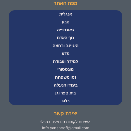
מפת האתר
אנגלית
טבע
גאוגרפיה
גוף האדם
היגיינה ורחצה
מדע
למידה ועבודה
מונטסורי
זמן משפחה
ביגוד והנעלה
בית ספר וגן
בלוג
יצירת קשר
לשירות לקוחות פנו אלינו במיילו:
info.yanshoofi@gmail.com