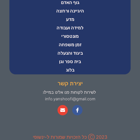
גוף האדם
היגיינה ורחצה
מדע
למידה ועבודה
מונטסורי
זמן משפחה
ביגוד והנעלה
בית ספר וגן
בלוג
יצירת קשר
לשירות לקוחות פנו אלינו במיילו:
info.yanshoofi@gmail.com
2023 Ⓒ כל הזכויות שמורות ל-ינשופי