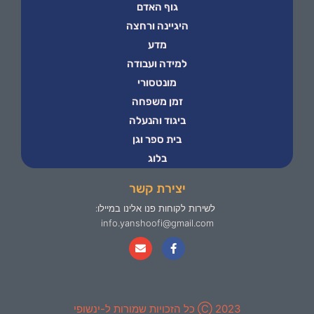
גוף האדם
היגיינה ורחצה
מדע
למידה ועבודה
מונטסורי
זמן משפחה
ביגוד והנעלה
בית ספר וגן
בלוג
יצירת קשר
לשירות לקוחות פנו אלינו במיילו:
info.yanshoofi@gmail.com
2023 Ⓒ כל הזכויות שמורות ל-ינשופי