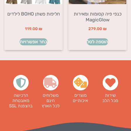
כנפי פיה קסומות ומאירות
חליפות פשתן BOHO לילדים
MagicGlow
119.00
₪
279.00
₪
הוספה לסל
בחר אפשרויות
שירות
מוצרים
משלוחים
הרכישה
מכל הלב
איכותיים
חינם
מאובטחת
לכל הארץ
בהצפנת SSL