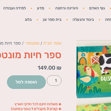
גוף האדם
היגיינה ורחצה
מדע
למידה ועבודה
חה
ביגוד והנעלה
בית ספר וגן
בלוג
עמוד הבית
/
מונטסורי
/ ספר חיות מונ
ספר חיות מונטס
149.00
₪
הוספה לסל
🢀 משלוח חינם לכל חלקי הארץ
🢀 קונים 3 מקבלים 1 נוסף במתנה!