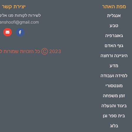
מפת האתר
יצירת קשר
אנגלית
לשירות לקוחות פנו אלינו
yanshoofi@gmail.com
טבע
גאוגרפיה
גוף האדם
2023 Ⓒ כל הזכויות שמורות ל-ינשופי
היגיינה ורחצה
מדע
למידה ועבודה
מונטסורי
זמן משפחה
ביגוד והנעלה
בית ספר וגן
בלוג