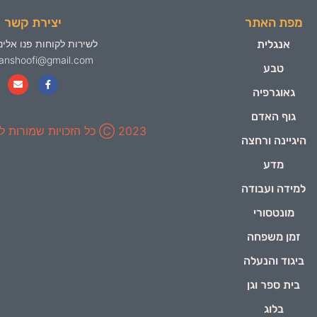
מפת האתר
יצירת קשר
אנגלית
לשירות לקוחות פנו אלינו
yanshoofi@gmail.com
טבע
גאוגרפיה
גוף האדם
2023 Ⓒ כל הזכויות שמורות ל-ינשופי
היגיינה ורחצה
מדע
למידה ועבודה
מונטסורי
זמן משפחה
ביגוד והנעלה
בית ספר וגן
בלוג