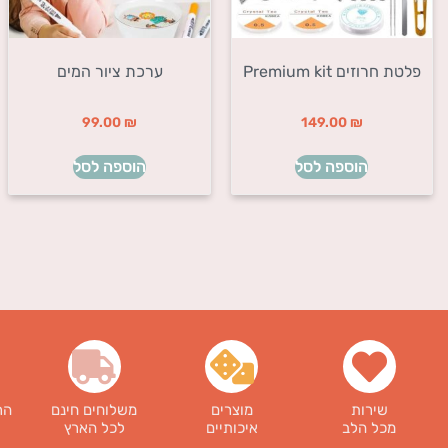
פלטת חרוזים Premium kit
ערכת ציור המים
99.00
₪
149.00
₪
הוספה לסל
הוספה לסל
שירות
מוצרים
משלוחים חינם
הר
מכל הלב
איכותיים
לכל הארץ