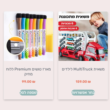
משאית MultiTruck לילדים
מארז טושים Premium ללוח
מחיק
99.00
₪
159.00
₪
בחר אפשרויות
הוספה לסל