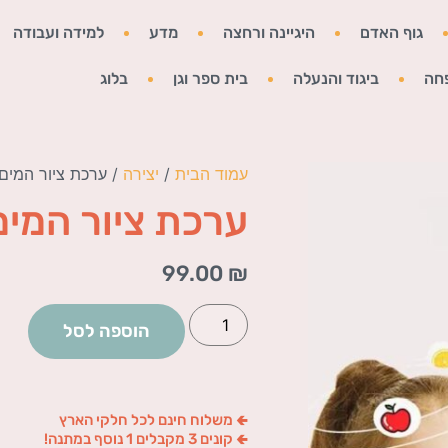
גוף האדם
היגיינה ורחצה
מדע
למידה ועבודה
חה
ביגוד והנעלה
בית ספר וגן
בלוג
עמוד הבית
/
יצירה
/ ערכת ציור המים
ערכת ציור המים
99.00
₪
הוספה לסל
🢀 משלוח חינם לכל חלקי הארץ
🢀 קונים 3 מקבלים 1 נוסף במתנה!