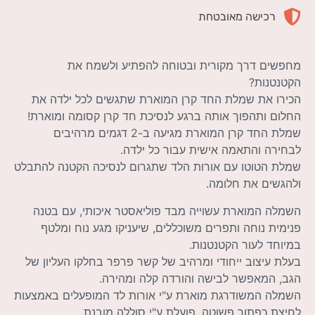
רכישה מאובטחת
מחפשים דרך מקורית ובטוחה להפתיע ולשמח את
הקטנטנות?
הכירו את שמלת החד קרן המוארת שתגשים לכל ילדה את
החלום ותהפוך אותה ברגע לנסיכת חד קרן קסומה ומוארת!
שמלת החד קרן המוארת מגיעה ב-2 דגמים מרהיבים
לבחירה והתאמה אישית עבור כל ילדה.
שמלת הטוטו עם אורות הלד שתגרום לנסיכה הקטנה להתבלט
ולהגשים את חלומה.
השמלה המוארת עשוייה מבד פוליאסטר איכותי, עם בטנה
פנימית נוחה ותפרים משוכללים, שיעניקו מגע נוח ומלטף
במיוחד לעור הקטנטנות.
בעלת עיצוב ייחודי ומרהיב של קשר פרפר בחלקו העליון של
הגב, המאפשר לבישה והורדה קלה ומהירה.
השמלה המשודרגת מוארת ע"י אורות לד המופעלים באמצעות
לחיצת כפתור פשוטה, פועלת ע"י סוללה מובנת.