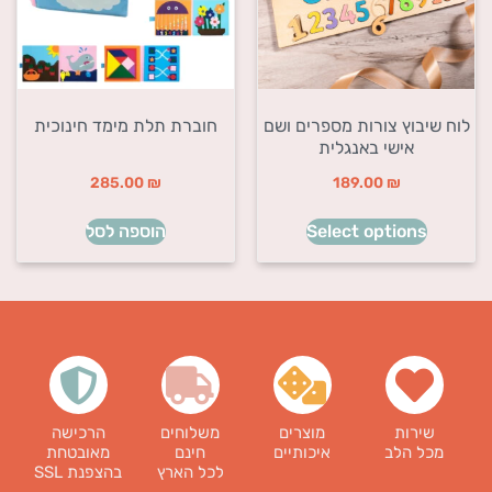
לוח שיבוץ צורות מספרים ושם
חוברת תלת מימד חינוכית
אישי באנגלית
285.00
₪
189.00
₪
Select options
הוספה לסל
שירות
מוצרים
משלוחים
הרכישה
מכל הלב
איכותיים
חינם
מאובטחת
לכל הארץ
בהצפנת SSL