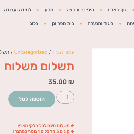
גוף האדם
היגיינה ורחצה
מדע
למידה ועבודה
חה
ביגוד והנעלה
בית ספר וגן
בלוג
עמוד הבית
/
Uncategorized
/ תשלו
תשלום משלוח
35.00
₪
הוספה לסל
🢀 משלוח חינם לכל חלקי הארץ
🢀 קונים 3 מקבלים 1 נוסף במתנה!