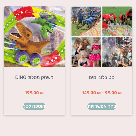
סט בלוני מים
משחק מסלול DINO
199.00
₪
149.00
₪
–
99.00
₪
בחר אפשרויות
הוספה לסל