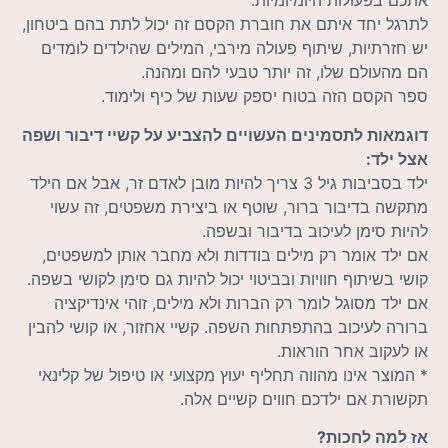
אתכם בפעולות היומיומיות.
לתרגל יחד איתם את חוברת הקסם זה יכול לתת בהם ביטחון,
יש חזרתיות, שיתוף פעולה מירבי, המילים שהילדים לומדים
הם מהעולם שלו, זה יותר טבעי להם ומהנה.
ספר הקסם הזה בטוח יספק שעות של כיף ולימוד.
דוגמאות לתסמינים העשויים להצביע על קשיי דיבור ושפה
אצל ילד:
ילד בסביבות גיל 3 צריך להיות מובן לאדם זר, אבל אם הילד
מתקשה בדיבור ברור, שוטף או ביצירת משפטים, זה עשוי
להיות סימן לעיכוב בדיבור ובשפה.
אם ילד אומר רק מילים בודדות ולא מחבר אותן למשפטים,
קושי בשיתוף חוויות ובביטוי יכול להיות גם סימן לקושי בשפה.
אם ילד מסוגל לומר רק הברות ולא מילים, זוהי אינדיקציה
ברורה לעיכוב בהתפתחות השפה. קשיי אחזור, או קושי להבין
או לעקוב אחר הוראות.
* המוצר אינו מהווה תחליף יעוץ מקצועי או טיפול של קלינאי
תקשורת אם ילדכם חווים קשיים אלה.
אז למה לחכות?